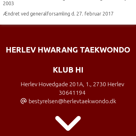
2003
Ændret ved generalforsamling d. 27. februar 2017
HERLEV HWARANG TAEKWONDO
KLUB HI
Herlev Hovedgade 201A, 1.
,
2730 Herlev
30641194
bestyrelsen@herlevtaekwondo.dk