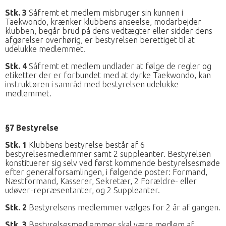
Stk. 3
Såfremt et medlem misbruger sin kunnen i
Taekwondo, krænker klubbens anseelse, modarbejder
klubben, begår brud på dens vedtægter eller sidder dens
afgørelser overhørig, er bestyrelsen berettiget til at
udelukke medlemmet.
Stk. 4
Såfremt et medlem undlader at følge de regler og
etiketter der er forbundet med at dyrke Taekwondo, kan
instruktøren i samråd med bestyrelsen udelukke
medlemmet.
§7 Bestyrelse
Stk. 1
Klubbens bestyrelse består af 6
bestyrelsesmedlemmer samt 2 suppleanter. Bestyrelsen
konstituerer sig selv ved først kommende bestyrelsesmøde
efter generalforsamlingen, i følgende poster: Formand,
Næstformand, Kasserer, Sekretær, 2 Forældre- eller
udøver-repræsentanter, og 2 Suppleanter.
Stk. 2
Bestyrelsens medlemmer vælges for 2 år af gangen.
Stk. 3
Bestyrelsesmedlemmer skal være medlem af