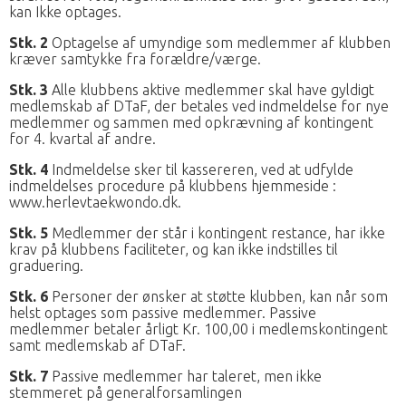
kan Ikke optages.
Stk. 2
Optagelse af umyndige som medlemmer af klubben
kræver samtykke fra forældre/værge.
Stk. 3
Alle klubbens aktive medlemmer skal have gyldigt
medlemskab af DTaF, der betales ved indmeldelse for nye
medlemmer og sammen med opkrævning af kontingent
for 4. kvartal af andre.
Stk. 4
Indmeldelse sker til kassereren, ved at udfylde
indmeldelses procedure på klubbens hjemmeside :
www.herlevtaekwondo.dk.
Stk. 5
Medlemmer der står i kontingent restance, har ikke
krav på klubbens faciliteter, og kan ikke indstilles til
graduering.
Stk. 6
Personer der ønsker at støtte klubben, kan når som
helst optages som passive medlemmer. Passive
medlemmer betaler årligt Kr. 100,00 i medlemskontingent
samt medlemskab af DTaF.
Stk. 7
Passive medlemmer har taleret, men ikke
stemmeret på generalforsamlingen