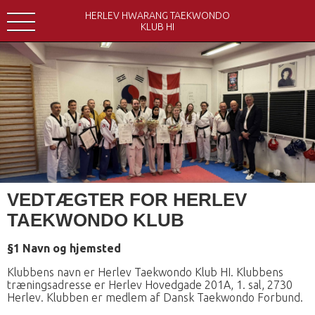
HERLEV HWARANG TAEKWONDO
KLUB HI
VEDTÆGTER FOR HERLEV
TAEKWONDO KLUB
§1 Navn og hjemsted
Klubbens navn er Herlev Taekwondo Klub HI. Klubbens
træningsadresse er Herlev Hovedgade 201A, 1. sal, 2730
Herlev. Klubben er medlem af Dansk Taekwondo Forbund.