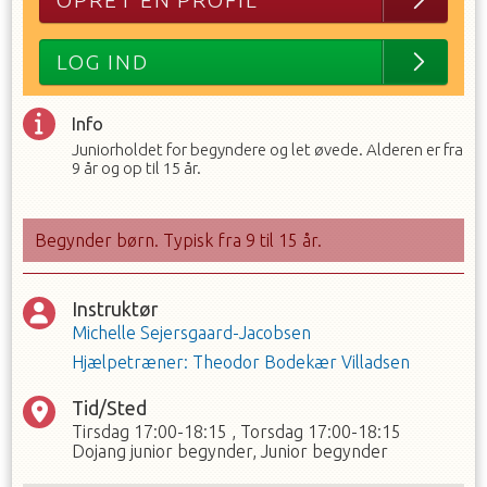
OPRET EN PROFIL
LOG IND
Info
Juniorholdet for begyndere og let øvede. Alderen er fra
9 år og op til 15 år.
Begynder børn. Typisk fra 9 til 15 år.
Instruktør
Michelle Sejersgaard-Jacobsen
Hjælpetræner
:
Theodor Bodekær Villadsen
Tid/Sted
Tirsdag
17:00-18:15
,
Torsdag
17:00-18:15
Dojang junior begynder, Junior begynder