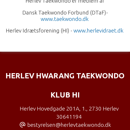
Herlev Taekwondo er medlem af
Dansk Taekwondo Forbund (DTaF)-
www.taekwondo.dk
Herlev Idrætsforening (HI) -
www.herlevidraet.dk
HERLEV HWARANG TAEKWONDO
KLUB HI
Herlev Hovedgade 201A, 1.
,
2730 Herlev
30641194
bestyrelsen@herlevtaekwondo.dk