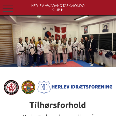
HERLEV HWARANG TAEKWONDO
KLUB HI
Tilhørsforhold