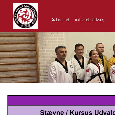
Log ind
AktivitetsUdvalg