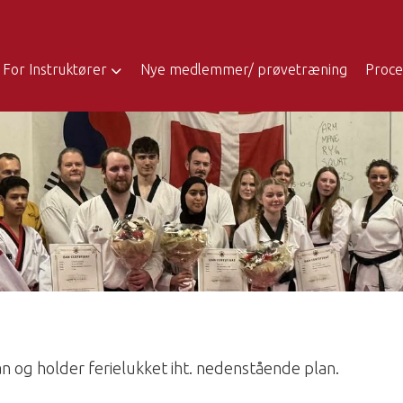
For Instruktører
Nye medlemmer/ prøvetræning
Proce
og holder ferielukket iht. nedenstående plan.