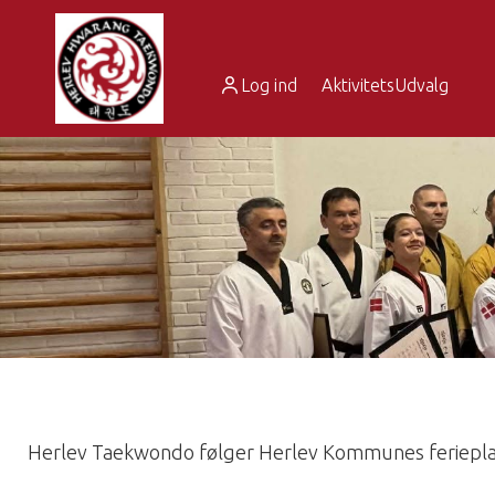
Log ind
AktivitetsUdvalg
Herlev Taekwondo følger Herlev Kommunes ferieplan 